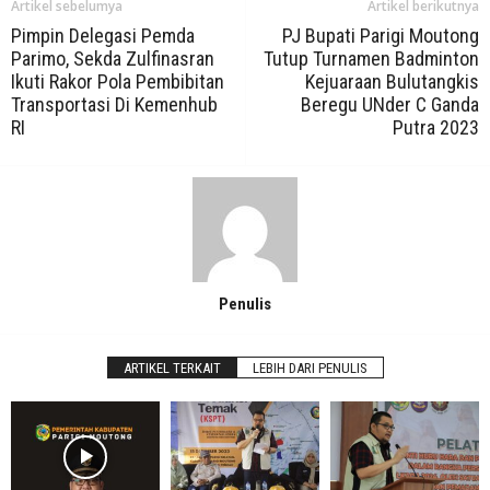
Artikel sebelumya
Artikel berikutnya
Pimpin Delegasi Pemda
PJ Bupati Parigi Moutong
Parimo, Sekda Zulfinasran
Tutup Turnamen Badminton
Ikuti Rakor Pola Pembibitan
Kejuaraan Bulutangkis
Transportasi Di Kemenhub
Beregu UNder C Ganda
RI
Putra 2023
Penulis
ARTIKEL TERKAIT
LEBIH DARI PENULIS