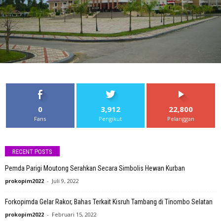
0
3,912
22,800
Fans
Pengikut
Pelanggan
RECENT POSTS
Pemda Parigi Moutong Serahkan Secara Simbolis Hewan Kurban
prokopim2022
-
Juli 9, 2022
Forkopimda Gelar Rakor, Bahas Terkait Kisruh Tambang di Tinombo Selatan
prokopim2022
-
Februari 15, 2022