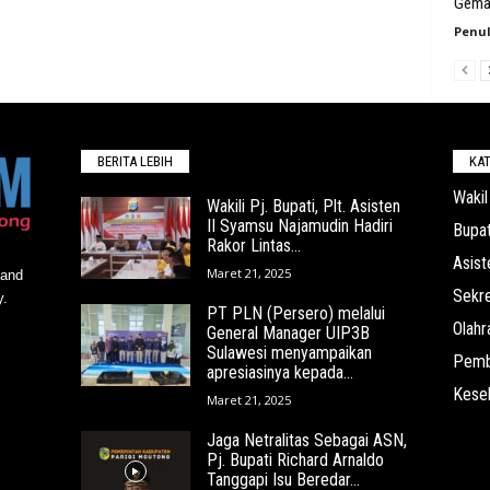
Gema
Penul
BERITA LEBIH
KAT
Wakil
Wakili Pj. Bupati, Plt. Asisten
II Syamsu Najamudin Hadiri
Bupat
Rakor Lintas...
Asist
Maret 21, 2025
 and
Sekre
y.
PT PLN (Persero) melalui
Olahr
General Manager UIP3B
Sulawesi menyampaikan
Pemb
apresiasinya kepada...
Kese
Maret 21, 2025
Jaga Netralitas Sebagai ASN,
Pj. Bupati Richard Arnaldo
Tanggapi Isu Beredar...