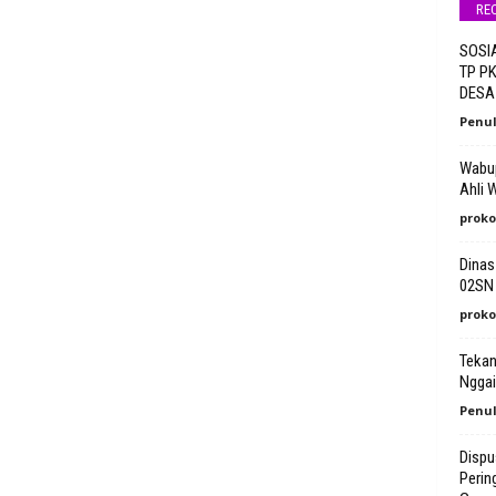
RE
SOSI
TP P
DESA
Penul
Wabup
Ahli 
proko
Dinas
02SN
proko
Tekan
Nggai
Penul
Dispu
Perin