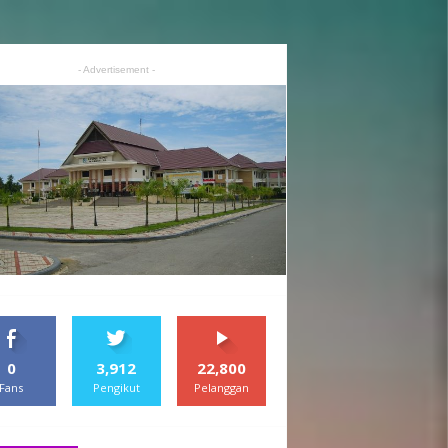
- Advertisement -
0
3,912
22,800
Fans
Pengikut
Pelanggan