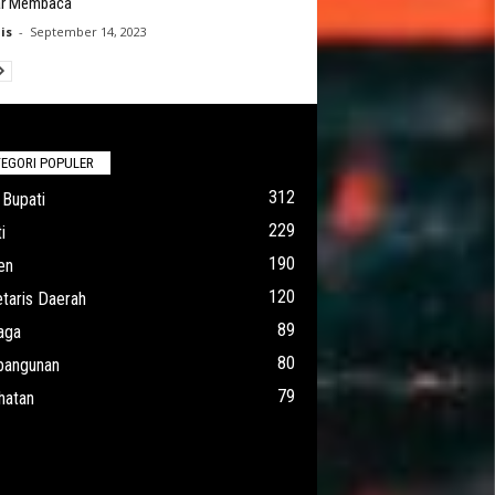
r Membaca
is
-
September 14, 2023
EGORI POPULER
312
 Bupati
229
i
190
en
120
taris Daerah
89
aga
80
angunan
79
hatan