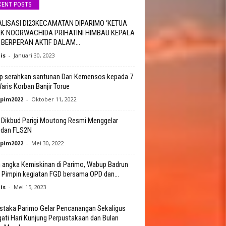
CENT POSTS
ALISASI DI23KECAMATAN DIPARIMO ‘KETUA
KK NOORWACHIDA PRIHATINI HIMBAU KEPALA
 BERPERAN AKTIF DALAM...
is
-
Januari 30, 2023
 serahkan santunan Dari Kemensos kepada 7
Waris Korban Banjir Torue
pim2022
-
Oktober 11, 2022
 Dikbud Parigi Moutong Resmi Menggelar
 dan FLS2N
pim2022
-
Mei 30, 2022
 angka Kemiskinan di Parimo, Wabup Badrun
 Pimpin kegiatan FGD bersama OPD dan...
is
-
Mei 15, 2023
staka Parimo Gelar Pencanangan Sekaligus
gati Hari Kunjung Perpustakaan dan Bulan