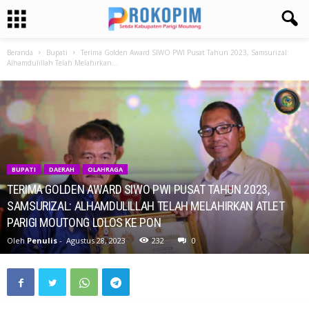
Beranda
Bupati
Terima Golden Award SIWO PWI Pusat Tahun 2023, Samsurizal:
Alhamdulillah Telah Melahirkan...
BUPATI
DAERAH
OLAHRAGA
TERIMA GOLDEN AWARD SIWO PWI PUSAT TAHUN 2023,
SAMSURIZAL: ALHAMDULILLAH TELAH MELAHIRKAN ATLET
PARIGI MOUTONG LOLOS KE PON
Oleh
Penulis
-
Agustus 28, 2023
232
0