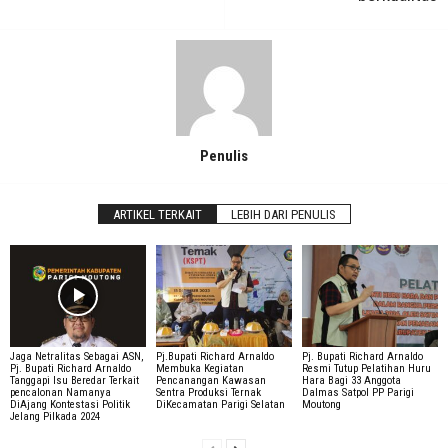
Penulis
ARTIKEL TERKAIT
LEBIH DARI PENULIS
Jaga Netralitas Sebagai ASN,
Pj.Bupati Richard Arnaldo
Pj. Bupati Richard Arnaldo
Pj. Bupati Richard Arnaldo
Membuka Kegiatan
Resmi Tutup Pelatihan Huru
Tanggapi Isu Beredar Terkait
Pencanangan Kawasan
Hara Bagi 33 Anggota
pencalonan Namanya
Sentra Produksi Ternak
Dalmas Satpol PP Parigi
DiAjang Kontestasi Politik
DiKecamatan Parigi Selatan
Moutong
Jelang Pilkada 2024