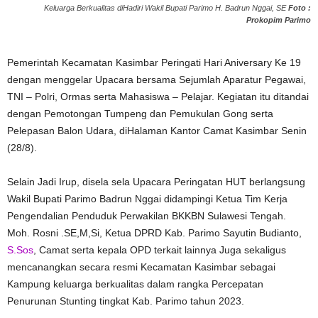
Keluarga Berkualitas diHadiri Wakil Bupati Parimo H. Badrun Nggai, SE
Foto :
Prokopim Parimo
Pemerintah Kecamatan Kasimbar Peringati Hari Aniversary Ke 19
dengan menggelar Upacara bersama Sejumlah Aparatur Pegawai,
TNI – Polri, Ormas serta Mahasiswa – Pelajar. Kegiatan itu ditandai
dengan Pemotongan Tumpeng dan Pemukulan Gong serta
Pelepasan Balon Udara, diHalaman Kantor Camat Kasimbar Senin
(28/8).
Selain Jadi Irup, disela sela Upacara Peringatan HUT berlangsung
Wakil Bupati Parimo Badrun Nggai didampingi Ketua Tim Kerja
Pengendalian Penduduk Perwakilan BKKBN Sulawesi Tengah.
Moh. Rosni .SE,M,Si, Ketua DPRD Kab. Parimo Sayutin Budianto,
S.Sos
, Camat serta kepala OPD terkait lainnya Juga sekaligus
mencanangkan secara resmi Kecamatan Kasimbar sebagai
Kampung keluarga berkualitas dalam rangka Percepatan
Penurunan Stunting tingkat Kab. Parimo tahun 2023.