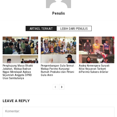
Penulis
ARTIKEL TERKAIT
LEBIH DARI PENULIS
Penghujung Masa Bhakti
Pengembangan Gula Semut :
Asdep Kemenpora Suryati
Jabatan, Wabup Badrun
Wabup Parimo Kunjungi
Nilai Kejuaran Tarkam
Nggai Mendapat Aplous
Rumah Produksi dan Petani
diParimo Sukses diGelar
Sejumlah Anggota DPRD
Gula Aren
Usai Sambutanya
LEAVE A REPLY