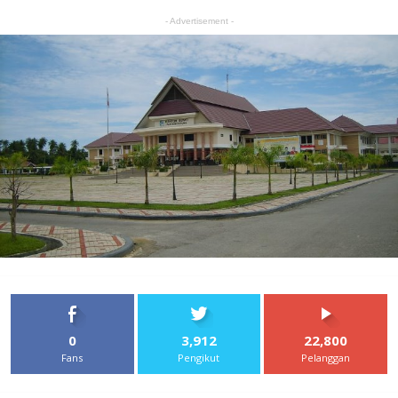
- Advertisement -
0
3,912
22,800
Fans
Pengikut
Pelanggan