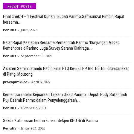
RECENT POSTS
Final chek H – 1 Festival Durian : Bupati Parimo Samsurizal Pimpin Rapat
bersama...
Penulis
-
Juli 3, 2023
Gelar Rapat Kesiapan Bersama Pemerintah Parimo ‘Kunjungan Asdep
Kemenpora diParimo Juga Survey Sarana Olahraga...
Penulis
-
September 19, 2023
Asisten Samin Latandu Hadiri Final PTQ Ke-52 LPP RRI ToliToli dilaksanakan
di Parigi Moutong
prokopim2022
-
April 5, 2022
Kemenpora Gelar Kejuaraan Tarkam dikab.Parimo : Deputi Rudy Sufahriadi
Puji Daerah Parimo dalam Penyelenggaraan...
Penulis
-
Oktober 2, 2023
Sekda Zulfinasran terima kunker Sekjen KPU Ri di Parimo
Penulis
-
Januari 21, 2023