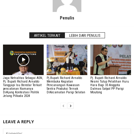
Penulis
ARTIKEL TERKAIT
LEBIH DARI PENULIS
Jaga Netralitas Sebagai ASN,
Pj.Bupati Richard Arnaldo
Pj. Bupati Richard Arnaldo
Pj. Bupati Richard Arnaldo
Membuka Kegiatan
Resmi Tutup Pelatihan Huru
Tanggapi Isu Beredar Terkait
Pencanangan Kawasan
Hara Bagi 33 Anggota
pencalonan Namanya
Sentra Produksi Ternak
Dalmas Satpol PP Parigi
DiAjang Kontestasi Politik
DiKecamatan Parigi Selatan
Moutong
Jelang Pilkada 2024
LEAVE A REPLY