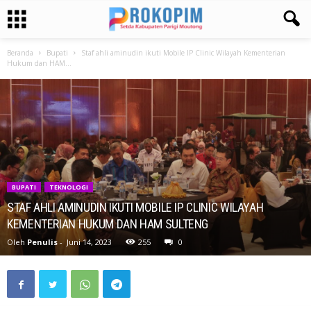
Beranda
Bupati
Staf ahli aminudin ikuti Mobile IP Clinic Wilayah Kementerian
Hukum dan HAM...
BUPATI
TEKNOLOGI
STAF AHLI AMINUDIN IKUTI MOBILE IP CLINIC WILAYAH
KEMENTERIAN HUKUM DAN HAM SULTENG
Oleh
Penulis
-
Juni 14, 2023
255
0