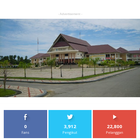
- Advertisement -
0
3,912
22,800
Fans
Pengikut
Pelanggan