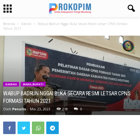
Beranda
Daerah
Wabup Badrun Nggai Buka Secara Resmi Letsar CPNS Formasi
Tahun 2021
DAERAH
WAKIL BUPATI
WABUP BADRUN NGGAI BUKA SECARA RESMI LETSAR CPNS
FORMASI TAHUN 2021
Oleh
Penulis
-
Mei 23, 2023
218
0