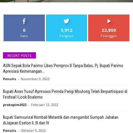
0
3,912
22,800
Fans
Pengikut
Pelanggan
RECENT POSTS
ASN Sepak Bola Parimo Libas Pemprov B Tanpa Balas, Pj. Bupati Parimo
Apresiasi Kemenangan...
Penulis
-
November 9, 2023
Bupati Anas Yusuf Apresiasi Pemda Parigi Moutong Telah Berpartisipasi di
Festival I Look Boalemo
prokopim2022
-
Februari 12, 2022
Bupati Samsurizal Kembali Melantik dan mengambil Sumpah Jabatan
diJajaran Eselon II, III dan IV
Penulis
-
Oktober 9, 2023