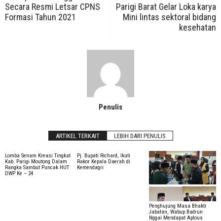
Secara Resmi Letsar CPNS
Parigi Barat Gelar Loka karya
Formasi Tahun 2021
Mini lintas sektoral bidang
kesehatan
Penulis
ARTIKEL TERKAIT
LEBIH DARI PENULIS
Lomba Senam Kreasi Tingkat
Pj. Bupati Richard, Ikuti
Kab. Parigi Moutong Dalam
Rakor Kepala Daerah di
Rangka Sambut Puncak HUT
Kemendagri
DWP Ke – 24
Penghujung Masa Bhakti
Jabatan, Wabup Badrun
Nggai Mendapat Aplous