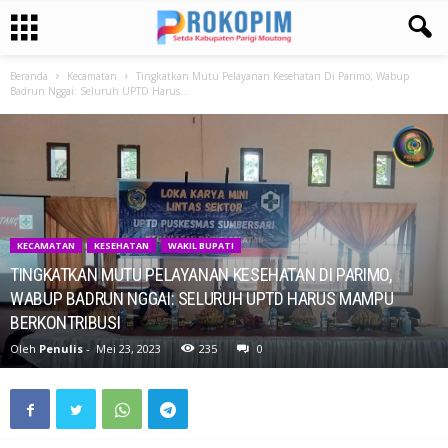
Beranda
Kecamatan
Tingkatkan Mutu Pelayanan Kesehatan Di Parimo, Wabup
Badrun Nggai: Seluruh UPTD Harus...
KECAMATAN
KESEHATAN
WAKIL BUPATI
TINGKATKAN MUTU PELAYANAN KESEHATAN DI PARIMO,
WABUP BADRUN NGGAI: SELURUH UPTD HARUS MAMPU
BERKONTRIBUSI
Oleh
Penulis
-
Mei 23, 2023
235
0