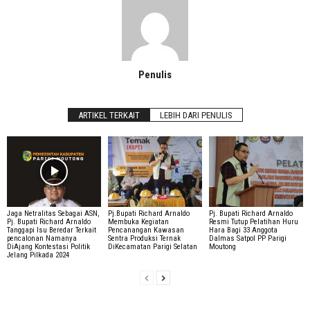
Penulis
ARTIKEL TERKAIT
LEBIH DARI PENULIS
Jaga Netralitas Sebagai ASN,
Pj.Bupati Richard Arnaldo
Pj. Bupati Richard Arnaldo
Pj. Bupati Richard Arnaldo
Membuka Kegiatan
Resmi Tutup Pelatihan Huru
Tanggapi Isu Beredar Terkait
Pencanangan Kawasan
Hara Bagi 33 Anggota
pencalonan Namanya
Sentra Produksi Ternak
Dalmas Satpol PP Parigi
DiAjang Kontestasi Politik
DiKecamatan Parigi Selatan
Moutong
Jelang Pilkada 2024