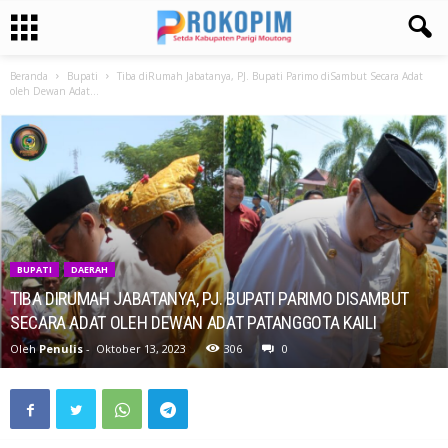
Beranda
Bupati
Tiba diRumah Jabatanya, PJ. Bupati Parimo diSambut Secara Adat
oleh Dewan Adat...
BUPATI
DAERAH
TIBA DIRUMAH JABATANYA, PJ. BUPATI PARIMO DISAMBUT
SECARA ADAT OLEH DEWAN ADAT PATANGGOTA KAILI
Oleh
Penulis
-
Oktober 13, 2023
306
0