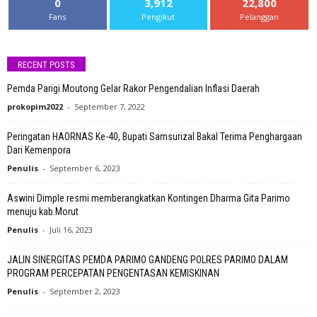
0
3,912
22,800
Fans
Pengikut
Pelanggan
RECENT POSTS
Pemda Parigi Moutong Gelar Rakor Pengendalian Inflasi Daerah
prokopim2022
-
September 7, 2022
Peringatan HAORNAS Ke-40, Bupati Samsurizal Bakal Terima Penghargaan
Dari Kemenpora
Penulis
-
September 6, 2023
Aswini Dimple resmi memberangkatkan Kontingen Dharma Gita Parimo
menuju kab.Morut
Penulis
-
Juli 16, 2023
JALIN SINERGITAS PEMDA PARIMO GANDENG POLRES PARIMO DALAM
PROGRAM PERCEPATAN PENGENTASAN KEMISKINAN
Penulis
-
September 2, 2023