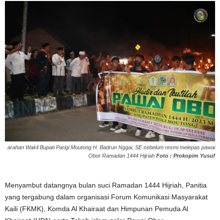
arahan Wakil Bupati Parigi Moutong H. Badrun Nggai, SE sebelum resmi melepas pawai
Obor Ramadan 1444 Hijriah
Foto : Prokopim Yusuf
Menyambut datangnya bulan suci Ramadan 1444 Hijriah, Panitia
yang tergabung dalam organisasi Forum Komunikasi Masyarakat
Kaili (FKMK), Komda Al Khairaat dan Himpunan Pemuda Al