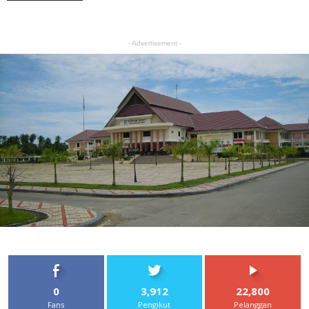
- Advertisement -
0
3,912
22,800
Fans
Pengikut
Pelanggan