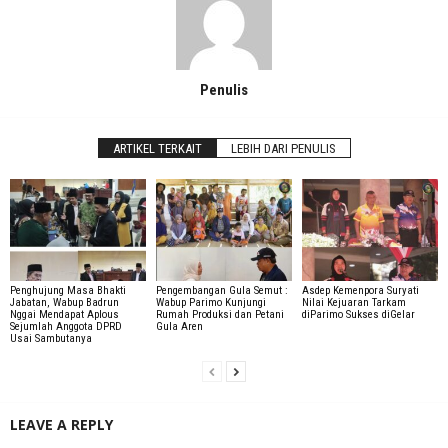
Penulis
ARTIKEL TERKAIT
LEBIH DARI PENULIS
Penghujung Masa Bhakti
Pengembangan Gula Semut :
Asdep Kemenpora Suryati
Jabatan, Wabup Badrun
Wabup Parimo Kunjungi
Nilai Kejuaran Tarkam
Nggai Mendapat Aplous
Rumah Produksi dan Petani
diParimo Sukses diGelar
Sejumlah Anggota DPRD
Gula Aren
Usai Sambutanya
LEAVE A REPLY