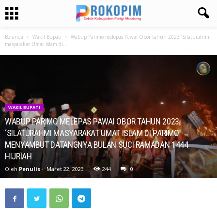
Beranda
Wakil Bupati
Wabup Parimo melepas Pawai Obor tahun 2023 ‘Silaturahmi
masyarakat Umat Islam di...
WAKIL BUPATI
WABUP PARIMO MELEPAS PAWAI OBOR TAHUN 2023
‘SILATURAHMI MASYARAKAT UMAT ISLAM DI PARIMO
MENYAMBUT DATANGNYA BULAN SUCI RAMADAN 1444
HIJRIAH
Oleh
Penulis
-
Maret 22, 2023
244
0