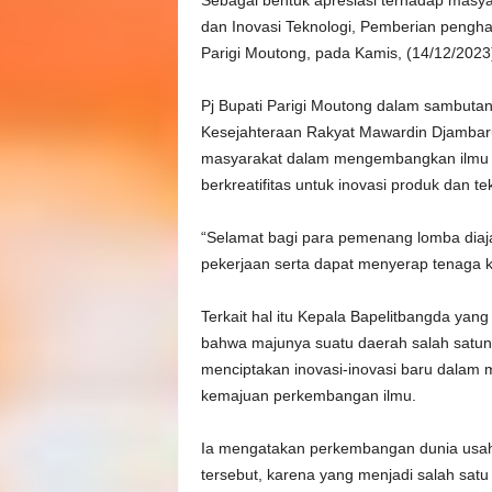
dan Inovasi Teknologi, Pemberian penghar
t
Parigi Moutong, pada Kamis, (14/12/2023
o
Pj Bupati Parigi Moutong dalam sambutan
Kesejahteraan Rakyat Mawardin Djambaru 
n
masyarakat dalam mengembangkan ilmu p
berkreatifitas untuk inovasi produk dan te
g
“Selamat bagi para pemenang lomba diaja
pekerjaan serta dapat menyerap tenaga ke
Terkait hal itu Kepala Bapelitbangda yan
bahwa majunya suatu daerah salah sat
menciptakan inovasi-inovasi baru dalam 
kemajuan perkembangan ilmu.
Ia mengatakan perkembangan dunia usa
tersebut, karena yang menjadi salah sat