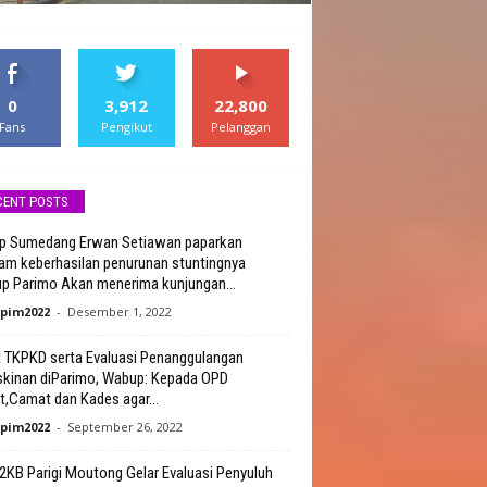
0
3,912
22,800
Fans
Pengikut
Pelanggan
CENT POSTS
p Sumedang Erwan Setiawan paparkan
am keberhasilan penurunan stuntingnya
p Parimo Akan menerima kunjungan...
pim2022
-
Desember 1, 2022
 TKPKD serta Evaluasi Penanggulangan
kinan diParimo, Wabup: Kepada OPD
it,Camat dan Kades agar...
pim2022
-
September 26, 2022
KB Parigi Moutong Gelar Evaluasi Penyuluh