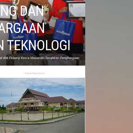
BANG DAN
HARGAAN
N TEKNOLOGI
 Staf Ahli Ekbang Kesra Mawardin Serahkan Penghargaan
Inovasi Produk dan Teknologi Foto : Prokopim Parmout
- Advertisement -