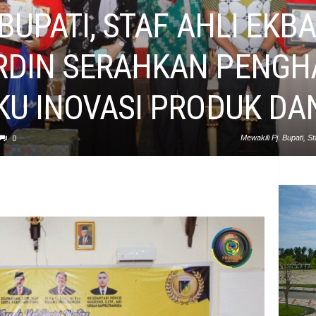
 BUPATI, STAF AHLI EK
RDIN SERAHKAN PENG
KU INOVASI PRODUK DA
0
Mewakili Pj. Bupati,
Kepada Pelaku 