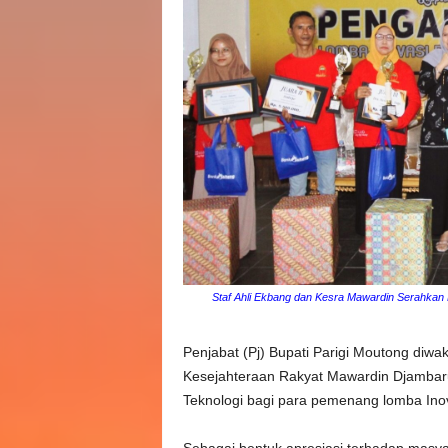
e
n
P
a
r
i
g
Staf Ahli Ekbang dan Kesra Mawardin Serahkan
i
Penjabat (Pj) Bupati Parigi Moutong diwa
M
Kesejahteraan Rakyat Mawardin Djambar
Teknologi bagi para pemenang lomba Inov
o
u
Sebagai bentuk apresiasi terhadap masyar