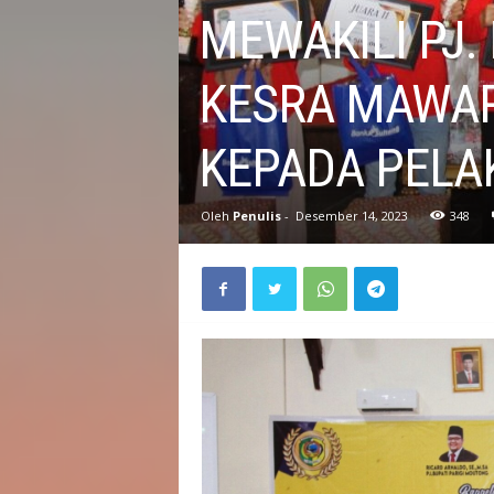
t
MEWAKILI PJ.
d
KESRA MAWA
a
KEPADA PELA
K
a
Oleh
Penulis
-
Desember 14, 2023
348
b
u
p
a
t