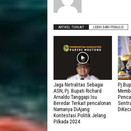
ARTIKEL TERKAIT
LEBIH DARI PENULIS
Jaga Netralitas Sebagai
Pj.Bup
ASN, Pj. Bupati Richard
Membu
Arnaldo Tanggapi Isu
Penca
Beredar Terkait pencalonan
Sentr
Namanya DiAjang
DiKeca
Kontestasi Politik Jelang
Pilkada 2024