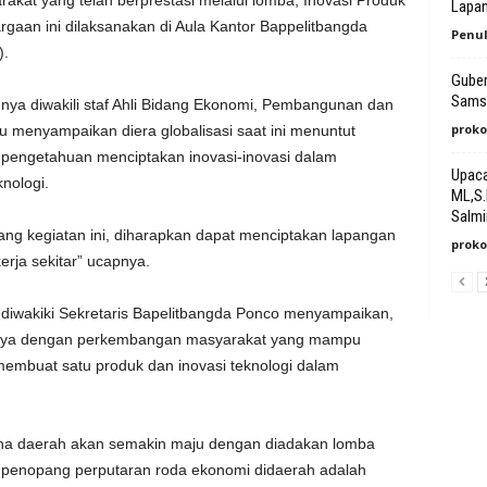
Lapan
gaan ini dilaksanakan di Aula Kantor Bappelitbangda
Penul
).
Guber
Samsu
nya diwakili staf Ahli Bidang Ekonomi, Pembangunan dan
proko
menyampaikan diera globalisasi saat ini menuntut
engetahuan menciptakan inovasi-inovasi dalam
Upaca
knologi.
ML,S.
Salmi
ng kegiatan ini, diharapkan dapat menciptakan lapangan
proko
rja sekitar” ucapnya.
g diwakiki Sekretaris Bapelitbangda Ponco menyampaikan,
unya dengan perkembangan masyarakat yang mampu
membuat satu produk dan inovasi teknologi dalam
ha daerah akan semakin maju dengan diadakan lomba
u penopang perputaran roda ekonomi didaerah adalah