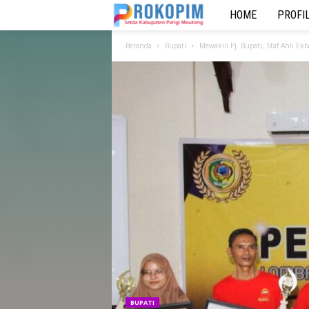
HOME
PROFI
P
R
Beranda
Bupati
Mewakili Pj. Bupati, Staf Ahli E
O
K
O
P
I
M
S
e
BUPATI