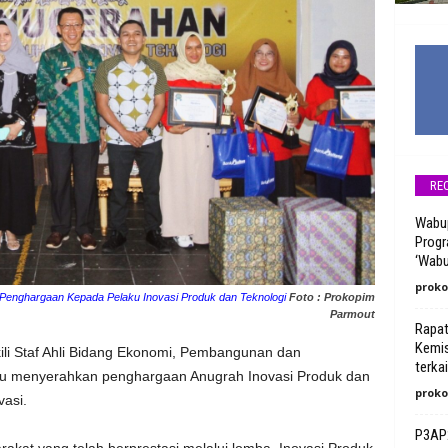
RE
Wabu
Progr
‘Wabu
proko
 Penghargaan Kepada Pelaku Inovasi Produk dan Teknologi
Foto : Prokopim
Parmout
Rapat
Kemis
kili Staf Ahli Bidang Ekonomi, Pembangunan dan
terka
u menyerahkan penghargaan Anugrah Inovasi Produk dan
proko
asi.
P3AP2
akat yang telah berprestasi melalui lomba, Inovasi Produk