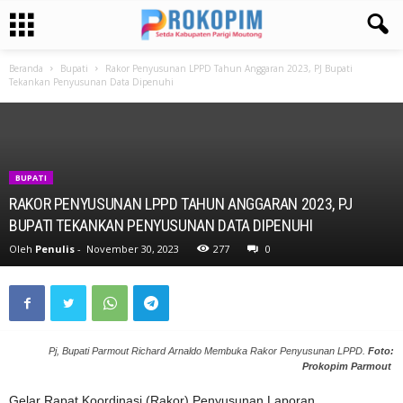
Beranda
Bupati
Rakor Penyusunan LPPD Tahun Anggaran 2023, PJ Bupati
Tekankan Penyusunan Data Dipenuhi
BUPATI
RAKOR PENYUSUNAN LPPD TAHUN ANGGARAN 2023, PJ
BUPATI TEKANKAN PENYUSUNAN DATA DIPENUHI
Oleh
Penulis
-
November 30, 2023
277
0
Pj, Bupati Parmout Richard Arnaldo Membuka Rakor Penyusunan LPPD.
Foto:
Prokopim Parmout
Gelar Rapat Koordinasi (Rakor) Penyusunan Laporan