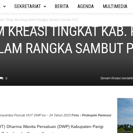
L
SEKRETARIAT
BERITA
AGENDA
MULTIMEDIA
Kab. Parigi Moutong Dalam Rangka Sambut Puncak HUT...
KREASI TINGKAT KAB. 
LAM RANGKA SAMBUT P
0
Senam Kreasi meriah
enyambut Puncak HUT DWP ke – 24 Tahun 2023
Foto : Prokopim Parmout
T) Dharma Wanita Persatuan (DWP) Kabupaten Parigi