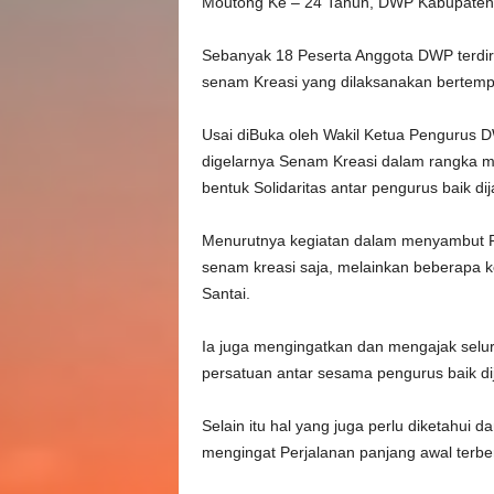
Moutong Ke – 24 Tahun, DWP Kabupaten
t
Sebanyak 18 Peserta Anggota DWP terdir
d
senam Kreasi yang dilaksanakan bertemp
a
Usai diBuka oleh Wakil Ketua Pengurus
K
digelarnya Senam Kreasi dalam rangka
bentuk Solidaritas antar pengurus baik 
a
Menurutnya kegiatan dalam menyambut P
b
senam kreasi saja, melainkan beberapa ke
Santai.
u
Ia juga mengingatkan dan mengajak selur
p
persatuan antar sesama pengurus baik d
a
Selain itu hal yang juga perlu diketahui
t
mengingat Perjalanan panjang awal terbe