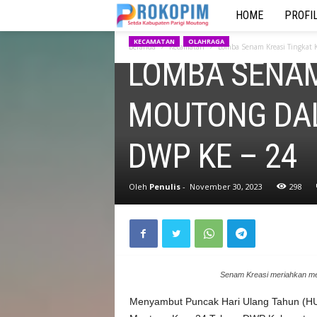
HOME
PROFI
P
KECAMATAN
OLAHRAGA
R
Beranda
Kecamatan
Lomba Senam Kreasi Tingkat 
LOMBA SENAM 
O
MOUTONG DA
K
O
DWP KE – 24
P
Oleh
Penulis
-
November 30, 2023
298
I
M
S
Senam Kreasi meriahkan m
e
Menyambut Puncak Hari Ulang Tahun (HU