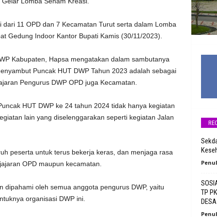
 Gelar Lomba Senam Kreasi.
i dari 11 OPD dan 7 Kecamatan Turut serta dalam Lomba
at Gedung Indoor Kantor Bupati Kamis (30/11/2023).
 DWP Kabupaten, Hapsa mengatakan dalam sambutanya
 menyambut Puncak HUT DWP Tahun 2023 adalah sebagai
dijajaran Pengurus DWP OPD juga Kecamatan.
uncak HUT DWP ke 24 tahun 2024 tidak hanya kegiatan
giatan lain yang diselenggarakan seperti kegiatan Jalan
RE
Sekda
Keseh
uh peserta untuk terus bekerja keras, dan menjaga rasa
Penul
ijajaran OPD maupun kecamatan.
SOSI
 dan dipahami oleh semua anggota pengurus DWP, yaitu
TP P
ntuknya organisasi DWP ini.
DESA
Penul