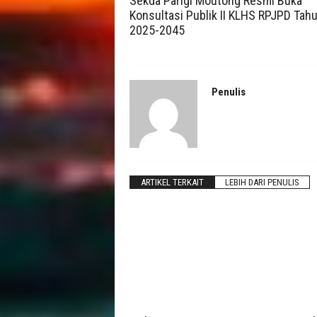
Sekda Parigi Moutong Resmi Buka
Konsultasi Publik II KLHS RPJPD Tah
2025-2045
t
o
Penulis
n
g
ARTIKEL TERKAIT
LEBIH DARI PENULIS