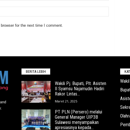
 browser for the next time I comment.
BERITA LEBIH
KAT
Wakil
Wakili Pj. Bupati, Plt. Asisten
II Syamsu Najamudin Hadiri
Bupat
Rakor Lintas...
Asist
Maret 21, 2025
 and
Sekre
y.
PT PLN (Persero) melalui
Olahr
General Manager UIP3B
Sulawesi menyampaikan
Pemb
apresiasinya kepada...