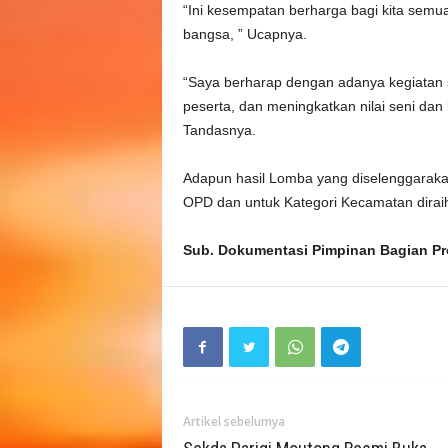
e
“Ini kesempatan berharga bagi kita semua
bangsa, ” Ucapnya.
n
“Saya berharap dengan adanya kegiatan 
P
peserta, dan meningkatkan nilai seni da
Tandasnya.
a
Adapun hasil Lomba yang diselenggaraka
r
OPD dan untuk Kategori Kecamatan dirai
i
Sub. Dokumentasi Pimpinan Bagian P
g
i
M
o
Artikel sebelumya
u