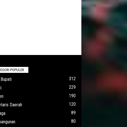
EGORI POPULER
312
 Bupati
229
i
190
en
120
taris Daerah
89
aga
80
angunan