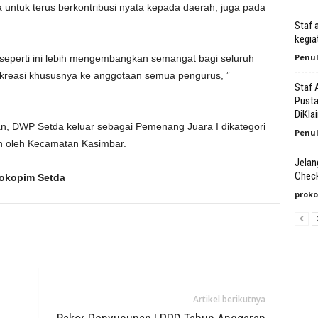
 untuk terus berkontribusi nyata kepada daerah, juga pada
Staf 
kegia
Penul
seperti ini lebih mengembangkan semangat bagi seluruh
n kreasi khususnya ke anggotaan semua pengurus, ”
Staf 
Pusta
DiKlai
n, DWP Setda keluar sebagai Pemenang Juara I dikategori
Penul
h oleh Kecamatan Kasimbar.
Jelan
Chec
rokopim Setda
proko
Artikel berikutnya