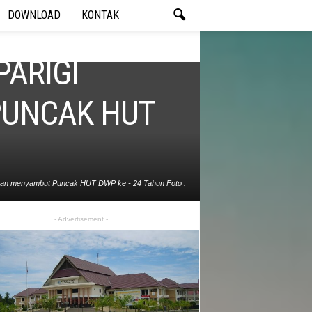
DOWNLOAD
KONTAK
PARIGI
UNCAK HUT
kan menyambut Puncak HUT DWP ke - 24 Tahun Foto :
Prokopim Parmout
- Advertisement -