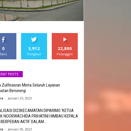
0
3,912
22,800
Fans
Pengikut
Pelanggan
CENT POSTS
 Zulfinasran Minta Seluruh Layanan
atan Bersinergi
is
-
Januari 25, 2023
ALISASI DI23KECAMATAN DIPARIMO ‘KETUA
KK NOORWACHIDA PRIHATINI HIMBAU KEPALA
 BERPERAN AKTIF DALAM...
is
-
Januari 30, 2023