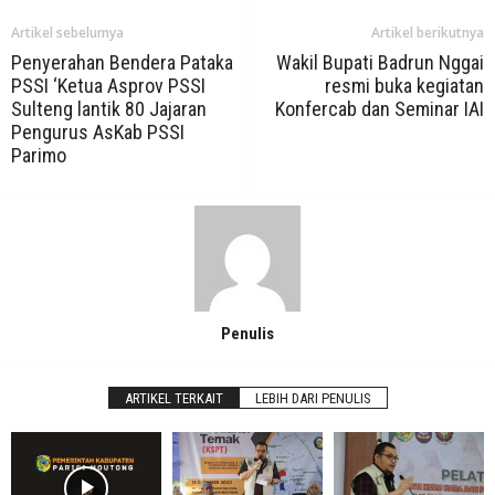
Artikel sebelumya
Artikel berikutnya
Penyerahan Bendera Pataka
Wakil Bupati Badrun Nggai
PSSI ‘Ketua Asprov PSSI
resmi buka kegiatan
Sulteng lantik 80 Jajaran
Konfercab dan Seminar IAI
Pengurus AsKab PSSI
Parimo
Penulis
ARTIKEL TERKAIT
LEBIH DARI PENULIS