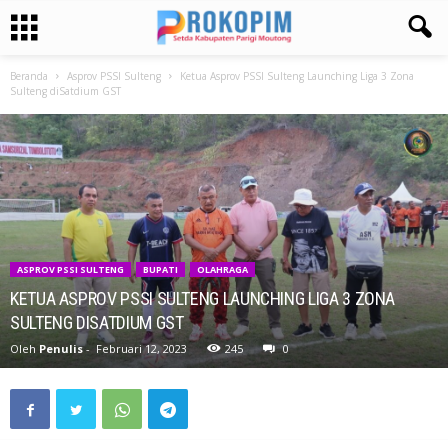
Beranda
Asprov PSSI Sulteng
Ketua Asprov PSSI Sulteng Launching Liga 3 Zona
Sulteng diSatdium GST
ASPROV PSSI SULTENG
BUPATI
OLAHRAGA
KETUA ASPROV PSSI SULTENG LAUNCHING LIGA 3 ZONA
SULTENG DISATDIUM GST
Oleh
Penulis
-
Februari 12, 2023
245
0