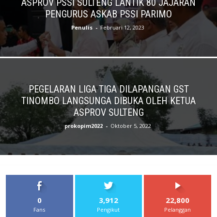
ASPROV PSSI SULTENG LANTIK 80 JAJARAN
PENGURUS ASKAB PSSI PARIMO
Penulis
-
Februari 12, 2023
PEGELARAN LIGA TIGA DILAPANGAN GST
TINOMBO LANGSUNGA DIBUKA OLEH KETUA
ASPROV SULTENG
prokopim2022
-
Oktober 5, 2022
0
3,912
22,800
Fans
Pengikut
Pelanggan