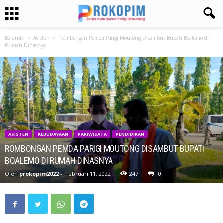
Beranda
Asisten
Rombongan Pemda Parigi Moutong Disambut Bupati Boalemo di
Rumah Dinasnya
ASISTEN
KEBUDAYAAN
PARIWISATA
PENDIDIKAN
ROMBONGAN PEMDA PARIGI MOUTONG DISAMBUT BUPATI
BOALEMO DI RUMAH DINASNYA
Oleh
prokopim2022
-
Februari 11, 2022
247
0