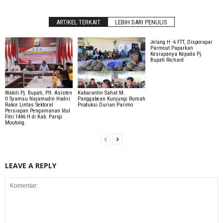
ARTIKEL TERKAIT
LEBIH DARI PENULIS
Jelang H -6 FTT, Disporapar
Parmout Paparkan
Kesiapanya Kepada Pj.
Bupati Richard
Wakili Pj. Bupati, Plt. Asisten
Kabarantin Sahat M.
II Syamsu Najamudin Hadiri
Panggabean Kunjungi Rumah
Rakor Lintas Sektoral
Produksi Durian Parimo
Persiapan Pengamanan Idul
Fitri 1446 H di Kab. Parigi
Moutong.
LEAVE A REPLY