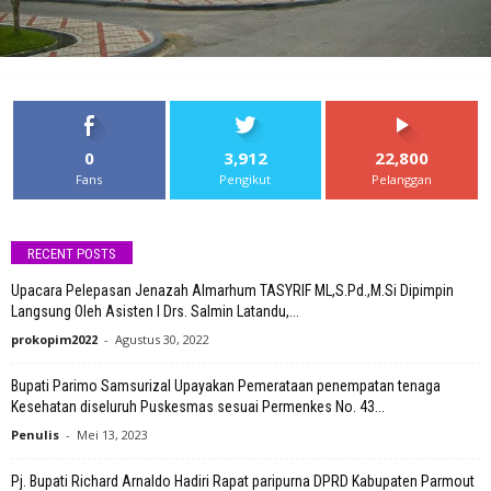
0
3,912
22,800
Fans
Pengikut
Pelanggan
RECENT POSTS
Upacara Pelepasan Jenazah Almarhum TASYRIF ML,S.Pd.,M.Si Dipimpin
Langsung Oleh Asisten I Drs. Salmin Latandu,...
prokopim2022
-
Agustus 30, 2022
Bupati Parimo Samsurizal Upayakan Pemerataan penempatan tenaga
Kesehatan diseluruh Puskesmas sesuai Permenkes No. 43...
Penulis
-
Mei 13, 2023
Pj. Bupati Richard Arnaldo Hadiri Rapat paripurna DPRD Kabupaten Parmout