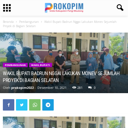
Beranda
Pembangunan
Wakil Bupati Badrun Nggai Lakukan Monev Sejumlah
Proyek di Bagian Selatan
PEMBANGUNAN
WAKIL BUPATI
WAKIL BUPATI BADRUN NGGAI LAKUKAN MONEV SEJUMLAH
PROYEK DI BAGIAN SELATAN
Oleh
prokopim2022
-
Desember 10, 2021
281
0