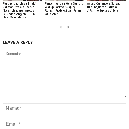
Penghujung Masa Bhakti
Pengembangan Gula Semut :
Asdep Kemenpora Suryati
Jabatan, Wabup Badrun
Wabup Parimo Kunjungi
Nilai Kejuaran Tarkam
Nggai Mendapat Aplous
Rumah Produksi dan Petani
diParimo Sukses diGelar
Sejumlah Anggota DPRD
Gula Aren
Usai Sambutanya
LEAVE A REPLY