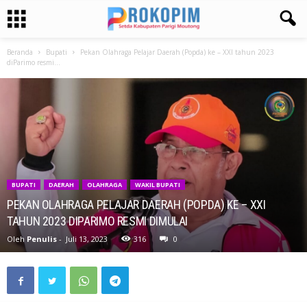
Beranda
Bupati
Pekan Olahraga Pelajar Daerah (Popda) ke – XXI tahun 2023
diParimo resmi...
BUPATI
DAERAH
OLAHRAGA
WAKIL BUPATI
PEKAN OLAHRAGA PELAJAR DAERAH (POPDA) KE – XXI
TAHUN 2023 DIPARIMO RESMI DIMULAI
Oleh
Penulis
-
Juli 13, 2023
316
0