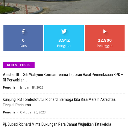
0
3,912
22,800
Fans
Pengikut
Pelanggan
RECENT POSTS
Asisten III Ir. Siti Wahyuni Borman Terima Laporan Hasil Pemeriksaan BPK –
RI Perwakilan...
Penulis
-
Januari 18, 2023
Kunjungi RS Tombolotutu, Richard: Semoga Kita Bisa Meraih Akreditas
Tingkat Paripurna
Penulis
-
Oktober 26, 2023
Pj. Bupati Richard Minta Dukungan Para Camat Wujudkan Tatakelola