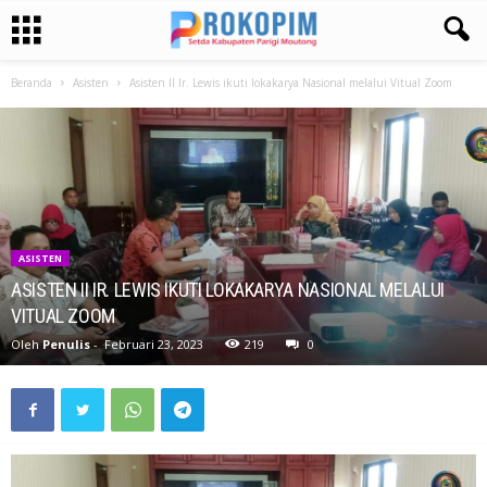
Beranda
Asisten
Asisten II Ir. Lewis ikuti lokakarya Nasional melalui Vitual Zoom
ASISTEN
ASISTEN II IR. LEWIS IKUTI LOKAKARYA NASIONAL MELALUI
VITUAL ZOOM
Oleh
Penulis
-
Februari 23, 2023
219
0