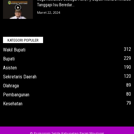
Tanggapi Isu Beredar...
Maret 22, 2024
KATEGORI POPULER
312
Wakil Bupati
229
Bupati
190
Asisten
120
Sekretaris Daerah
89
Olahraga
80
Pembangunan
79
Kesehatan
© Prokoipim Setda Kabupaten Parigi Moutong