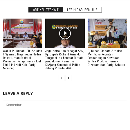
ARTIKEL TERKAIT
LEBIH DARI PENULIS
Wakili Pj. Bupati, Plt. Asisten
Jaga Netralitas Sebagai ASN,
Pj.Bupati Richard Arnaldo
II Syamsu Najamudin Hadiri
Pj. Bupati Richard Arnaldo
Membuka Kegiatan
Rakor Lintas Sektoral
Tanggapi Isu Beredar Terkait
Pencanangan Kawasan
Persiapan Pengamanan Idul
pencalonan Namanya
Sentra Produksi Ternak
Fitri 1446 H di Kab. Parigi
DiAjang Kontestasi Politik
DiKecamatan Parigi Selatan
Moutong.
Jelang Pilkada 2024
LEAVE A REPLY