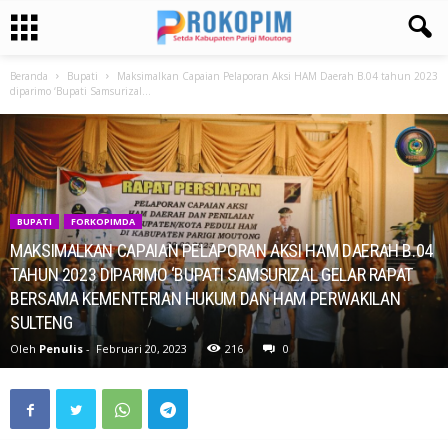
Beranda
Bupati
Maksimalkan Capaian Pelaporan Aksi HAM Daerah B.04 tahun 2023
diparimo ‘Bupati Samsurizal...
BUPATI
FORKOPIMDA
MAKSIMALKAN CAPAIAN PELAPORAN AKSI HAM DAERAH B.04
TAHUN 2023 DIPARIMO ‘BUPATI SAMSURIZAL GELAR RAPAT
BERSAMA KEMENTERIAN HUKUM DAN HAM PERWAKILAN
SULTENG
Oleh
Penulis
-
Februari 20, 2023
216
0