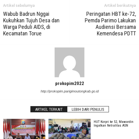
Artikel sebelumya
Artikel berikutnya
Wabub Badrun Nggai
Peringatan HBT ke-72,
Kukuhkan Tujuh Desa dan
Pemda Parimo Lakukan
Warga Peduli AIDS, di
Audiensi Bersama
Kecamatan Torue
Kemendesa PDTT
prokopim2022
http://prokopim.parigimoutongkab.go.id
ARTIKEL TERKAIT
LEBIH DARI PENULIS
HUT Korpri ke 52, Mawardin
Ingatkan Netralitas ASN