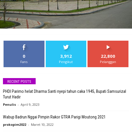
0
3,912
22,800
Fans
Pengikut
Pelanggan
RECENT POSTS
PHDI Parimo helat Dharma Santi nyepi tahun caka 1945, Bupati Samsurizal
Turut Hadir
Penulis
-
April 9, 2023
Wabup Badrun Nggai Pimpin Rakor GTRA Parigi Moutong 2021
prokopim2022
-
Maret 10, 2022