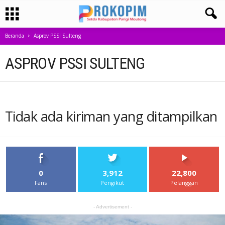
Beranda
Asprov PSSI Sulteng
ASPROV PSSI SULTENG
Tidak ada kiriman yang ditampilkan
0
3,912
22,800
Fans
Pengikut
Pelanggan
- Advertisement -