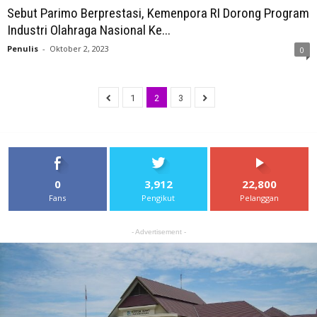
Sebut Parimo Berprestasi, Kemenpora RI Dorong Program
Industri Olahraga Nasional Ke...
Penulis
-
Oktober 2, 2023
0
1
2
3
0
3,912
22,800
Fans
Pengikut
Pelanggan
- Advertisement -